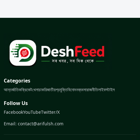
Categories
আন্তর্জাতিক
ক্রিকেট
খেলা
চাকরি
জাতীয়
প্রযুক্তি
বিনোদন
ব্যবসা
রাজনীতি
লাইফস্টাইল
Follow Us
Facebook
YouTube
Twitter/X
Email: contact@arifulsh.com