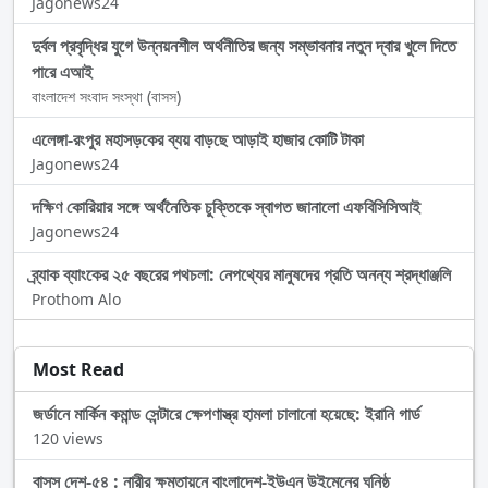
Jagonews24
দুর্বল প্রবৃদ্ধির যুগে উন্নয়নশীল অর্থনীতির জন্য সম্ভাবনার নতুন দ্বার খুলে দিতে
পারে এআই
বাংলাদেশ সংবাদ সংস্থা (বাসস)
এলেঙ্গা-রংপুর মহাসড়কের ব্যয় বাড়ছে আড়াই হাজার কোটি টাকা
Jagonews24
দক্ষিণ কোরিয়ার সঙ্গে অর্থনৈতিক চুক্তিকে স্বাগত জানালো এফবিসিসিআই
Jagonews24
ব্র্যাক ব্যাংকের ২৫ বছরের পথচলা: নেপথ্যের মানুষদের প্রতি অনন্য শ্রদ্ধাঞ্জলি
Prothom Alo
Most Read
জর্ডানে মার্কিন কমান্ড সেন্টারে ক্ষেপণাস্ত্র হামলা চালানো হয়েছে: ইরানি গার্ড
120 views
বাসস দেশ-৫৪ : নারীর ক্ষমতায়নে বাংলাদেশ-ইউএন উইমেনের ঘনিষ্ঠ