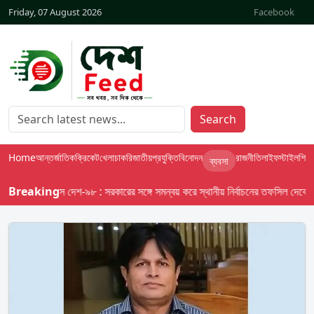
Friday, 07 August 2026
Facebook
Search
Home
আন্তর্জাতিক
ক্রিকেট
খেলা
চাকরি
জাতীয়
প্রযুক্তি
বিনোদন
রাজনীতি
লাইফস্টাইল
শিক্ষা
ব্যবসা
Breaking
বাসস দেশ-৯৮ : সরকারের সঙ্গে সমন্বয় করে স্থানীয় নির্বাচনের তফসিল দেবে ইসি; অক