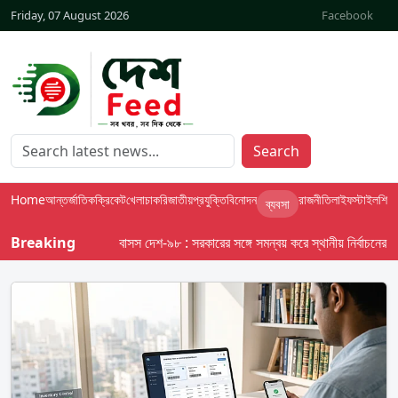
Friday, 07 August 2026
Facebook
Search
Home
আন্তর্জাতিক
ক্রিকেট
খেলা
চাকরি
জাতীয়
প্রযুক্তি
বিনোদন
রাজনীতি
লাইফস্টাইল
শিক্ষা
ব্যবসা
Breaking
বাসস দেশ-৯৮ : সরকারের সঙ্গে সমন্বয় করে স্থানীয় নির্বাচনের তফসিল