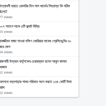
উদ্বোধনী ম্যাচে রেফারির তিন লাল কার্ডের সিদ্ধান্ত কি সঠিক
ছিলো?
77 views
১০৭ শতাংশ লাভে ৪টি ফ্ল্যাট বিক্রি
65 views
যাবজ্জীবন সাজা পাওয়া দক্ষিণ কোরিয়ার সাবেক প্রেসিডেন্টের ৩০
বছর জেল
64 views
রাজশাহী উন্নয়ন কর্তৃপক্ষের চেয়ারম্যান হলেন আবুল কালাম
আজাদ
62 views
রেলপথে মধ্যপাড়ার পাথর পরিবহন সচল করতে ১৩৪ কোটি টাকা
রাদ্দ
62 views