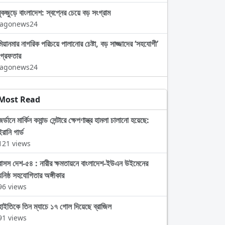
বুকজুড়ে বাংলাদেশ: স্বপ্নের চেয়ে বড় সংগ্রাম
Jagonews24
মিয়ানমার নাগরিক পরিচয়ে পালানোর চেষ্টা, বড় সাজ্জাদের ‘সহযোগী’
গ্রেফতার
Jagonews24
Most Read
জর্ডানে মার্কিন কমান্ড সেন্টারে ক্ষেপণাস্ত্র হামলা চালানো হয়েছে:
ইরানি গার্ড
121 views
বাসস দেশ-৫৪ : নারীর ক্ষমতায়নে বাংলাদেশ-ইউএন উইমেনের
ঘনিষ্ঠ সহযোগিতার অঙ্গীকার
96 views
হাইতিকে তিন ম্যাচে ১৭ গোল দিয়েছে ব্রাজিল
91 views