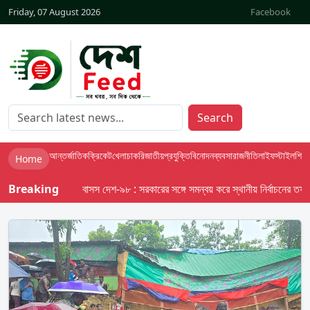
Friday, 07 August 2026
Facebook
Search
আন্তর্জাতিক
ক্রিকেট
খেলা
চাকরি
জাতীয়
প্রযুক্তি
বিনোদন
ব্যবসা
রাজনীতি
লাইফস্টাইল
শিক্ষা
Home
Breaking
বাসস দেশ-৯৮ : সরকারের সঙ্গে সমন্বয় করে স্থানীয় নির্বাচনের তফসিল দ