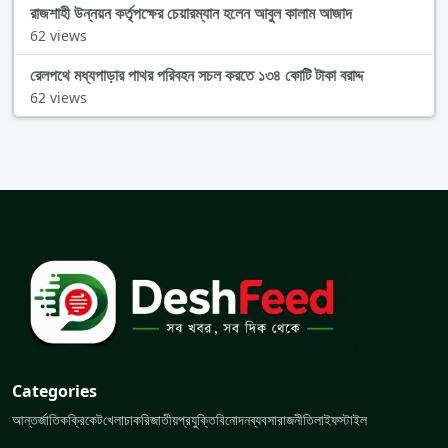
রাজশাহী উন্নয়ন কর্তৃপক্ষের চেয়ারম্যান হলেন আবুল কালাম আজাদ
62 views
রেলপথে মধ্যপাড়ার পাথর পরিবহন সচল করতে ১৩৪ কোটি টাকা বরাদ্দ
62 views
Categories
আন্তর্জাতিক
ক্রিকেট
খেলা
চাকরি
জাতীয়
প্রযুক্তি
বিনোদন
ব্যবসা
রাজনীতি
লাইফস্টাইল