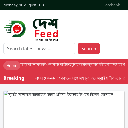
Monday, 10 August 2026
Facebook
Search
আন্তর্জাতিক
ক্রিকেট
খেলা
চাকরি
জাতীয়
প্রযুক্তি
বিনোদন
ব্যবসা
রাজনীতি
লাইফস্টাইল
শিক্ষা
Home
Breaking
বাসস দেশ-৯৮ : সরকারের সঙ্গে সমন্বয় করে স্থানীয় নির্বাচনের তফসিল 