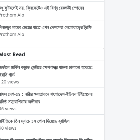
শুধু ফুটবলেই নয়, ক্রিকেটেও এই বিশ্ব রেকর্ডটা স্পেনের
Prothom Alo
দিনমজুর মায়ের মেয়ের হাতে এখন দেশসেরা খেলোয়াড়ের ট্রফি
Prothom Alo
Most Read
জর্ডানে মার্কিন কমান্ড সেন্টারে ক্ষেপণাস্ত্র হামলা চালানো হয়েছে:
ইরানি গার্ড
120 views
বাসস দেশ-৫৪ : নারীর ক্ষমতায়নে বাংলাদেশ-ইউএন উইমেনের
ঘনিষ্ঠ সহযোগিতার অঙ্গীকার
96 views
হাইতিকে তিন ম্যাচে ১৭ গোল দিয়েছে ব্রাজিল
90 views