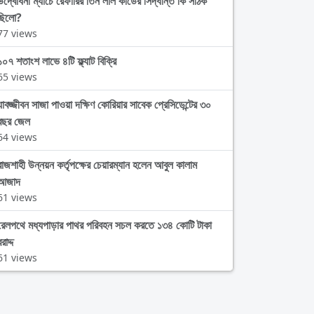
উদ্বোধনী ম্যাচে রেফারির তিন লাল কার্ডের সিদ্ধান্ত কি সঠিক
ছিলো?
77 views
১০৭ শতাংশ লাভে ৪টি ফ্ল্যাট বিক্রি
65 views
যাবজ্জীবন সাজা পাওয়া দক্ষিণ কোরিয়ার সাবেক প্রেসিডেন্টের ৩০
বছর জেল
64 views
রাজশাহী উন্নয়ন কর্তৃপক্ষের চেয়ারম্যান হলেন আবুল কালাম
আজাদ
61 views
রেলপথে মধ্যপাড়ার পাথর পরিবহন সচল করতে ১৩৪ কোটি টাকা
রাদ্দ
61 views