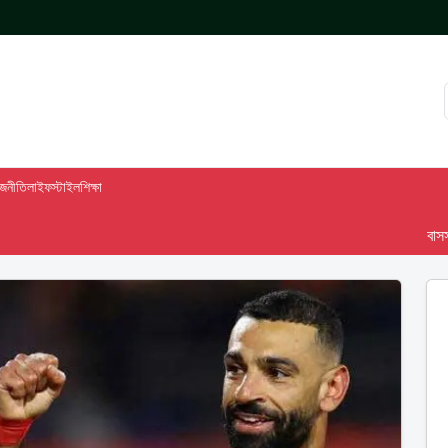
াজনীতি
লাইফস্টাইল
শিক্ষা
বাসস দেশ-৯