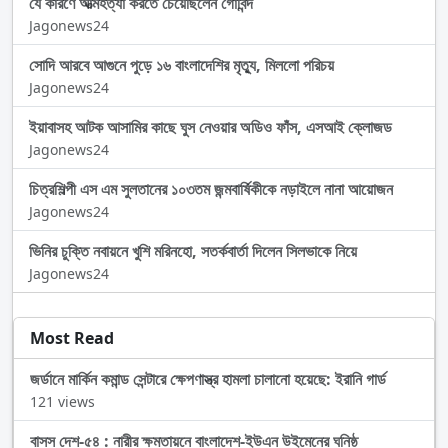
যে কারণে আত্মহত্যা করতে চেয়েছিলেন গোবিন্দ
Jagonews24
সোদি আরবে আগুনে পুড়ে ১৬ বাংলাদেশির মৃত্যু, মিললো পরিচয়
Jagonews24
ইয়াবাসহ আটক আসামির কাছে ঘুস নেওয়ার অডিও ফাঁস, এসআই ক্লোজড
Jagonews24
চিত্রশিল্পী এস এম সুলতানের ১০৩তম জন্মবার্ষিকীকে নড়াইলে নানা আয়োজন
Jagonews24
ভিনির চুক্তি নবায়নে খুশি মরিনহো, সতর্কবার্তা দিলেন সিলভাকে নিয়ে
Jagonews24
Most Read
জর্ডানে মার্কিন কমান্ড সেন্টারে ক্ষেপণাস্ত্র হামলা চালানো হয়েছে: ইরানি গার্ড
121 views
বাসস দেশ-৫৪ : নারীর ক্ষমতায়নে বাংলাদেশ-ইউএন উইমেনের ঘনিষ্ঠ