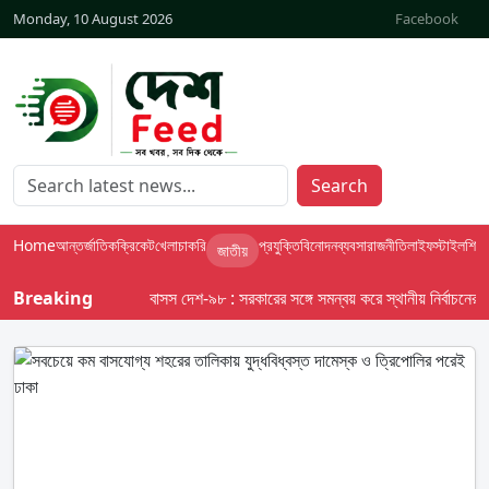
Monday, 10 August 2026
Facebook
Search
Home
আন্তর্জাতিক
ক্রিকেট
খেলা
চাকরি
প্রযুক্তি
বিনোদন
ব্যবসা
রাজনীতি
লাইফস্টাইল
শিক্ষা
জাতীয়
Breaking
বাসস দেশ-৯৮ : সরকারের সঙ্গে সমন্বয় করে স্থানীয় নির্বাচনের তফসি