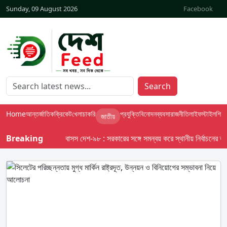
Sunday, 09 August 2026
Facebook
Search
Home
আন্তর্জাতিক
ক্রিকেট
খেলা
চাকরি
প্রযুক্তি
বিনোদন
ব্যবসা
রাজনীতি
লাইফস্টাইল
শিক্ষা
জাতীয়
Breaking
বাসস দেশ-৯৮ : সরকারের সঙ্গে সমন্বয় করে স্থানীয় নির্বাচনের তফসিল