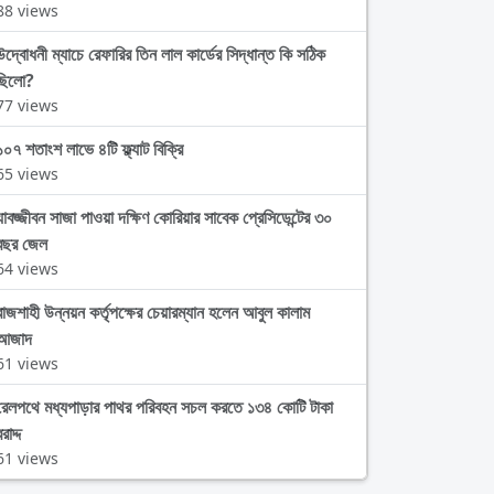
88 views
উদ্বোধনী ম্যাচে রেফারির তিন লাল কার্ডের সিদ্ধান্ত কি সঠিক
ছিলো?
77 views
১০৭ শতাংশ লাভে ৪টি ফ্ল্যাট বিক্রি
65 views
যাবজ্জীবন সাজা পাওয়া দক্ষিণ কোরিয়ার সাবেক প্রেসিডেন্টের ৩০
বছর জেল
64 views
রাজশাহী উন্নয়ন কর্তৃপক্ষের চেয়ারম্যান হলেন আবুল কালাম
আজাদ
61 views
রেলপথে মধ্যপাড়ার পাথর পরিবহন সচল করতে ১৩৪ কোটি টাকা
রাদ্দ
61 views