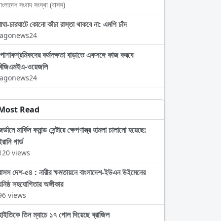
াংলাদেশ সংবাদ সংস্থা (বাসস)
বাঘা-চারঘাটে কোনো কাঁচা রাস্তা থাকবে না: এমপি চাঁদ
Jagonews24
পোশাকশ্রমিকদের কর্মদক্ষতা বাড়াতে একসঙ্গে কাজ করবে
বিজিএমইএ-ওয়েজলি
Jagonews24
Most Read
জর্ডানে মার্কিন কমান্ড সেন্টারে ক্ষেপণাস্ত্র হামলা চালানো হয়েছে:
ইরানি গার্ড
120 views
বাসস দেশ-৫৪ : নারীর ক্ষমতায়নে বাংলাদেশ-ইউএন উইমেনের
ঘনিষ্ঠ সহযোগিতার অঙ্গীকার
96 views
হাইতিকে তিন ম্যাচে ১৭ গোল দিয়েছে ব্রাজিল