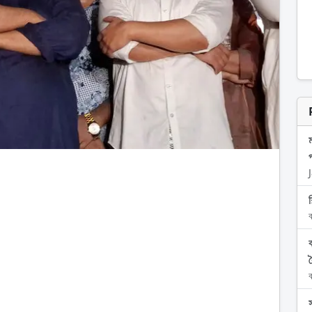
প
শ
ব
ব