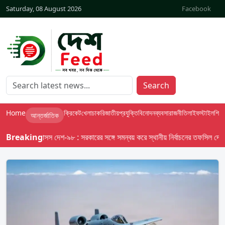
Saturday, 08 August 2026
Facebook
Search
Home
ক্রিকেট
খেলা
চাকরি
জাতীয়
প্রযুক্তি
বিনোদন
ব্যবসা
রাজনীতি
লাইফস্টাইল
শিক্ষা
আন্তর্জাতিক
Breaking
বাসস দেশ-৯৮ : সরকারের সঙ্গে সমন্বয় করে স্থানীয় নির্বাচনের তফসিল দেবে ইসি;