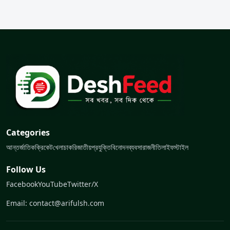
Categories
আন্তর্জাতিক
ক্রিকেট
খেলা
চাকরি
জাতীয়
প্রযুক্তি
বিনোদন
ব্যবসা
রাজনীতি
লাইফস্টাইল
Follow Us
Facebook
YouTube
Twitter/X
Email: contact@arifulsh.com