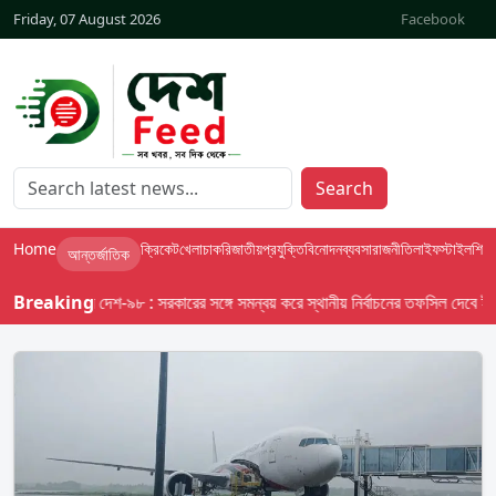
Friday, 07 August 2026
Facebook
Search
Home
ক্রিকেট
খেলা
চাকরি
জাতীয়
প্রযুক্তি
বিনোদন
ব্যবসা
রাজনীতি
লাইফস্টাইল
শিক্ষা
আন্তর্জাতিক
Breaking
বাসস দেশ-৯৮ : সরকারের সঙ্গে সমন্বয় করে স্থানীয় নির্বাচনের তফসিল দেবে ইসি; অক্