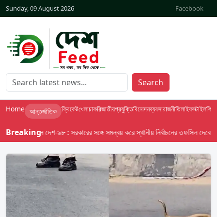
Sunday, 09 August 2026
Facebook
Search
Home
ক্রিকেট
খেলা
চাকরি
জাতীয়
প্রযুক্তি
বিনোদন
ব্যবসা
রাজনীতি
লাইফস্টাইল
শিক্ষা
আন্তর্জাতিক
Breaking
বাসস দেশ-৯৮ : সরকারের সঙ্গে সমন্বয় করে স্থানীয় নির্বাচনের তফসিল দেবে ইসি; অক